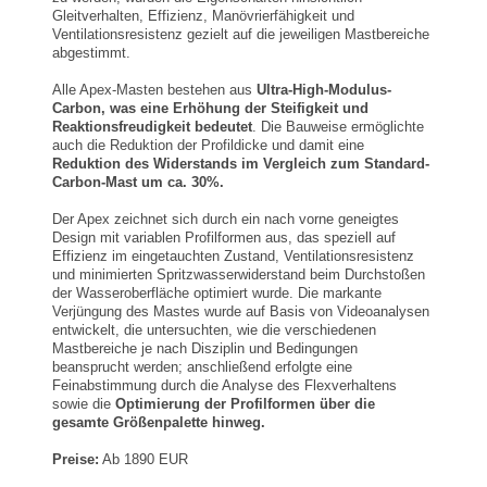
Gleitverhalten, Effizienz, Manövrierfähigkeit und
Ventilationsresistenz gezielt auf die jeweiligen Mastbereiche
abgestimmt.
Alle Apex-Masten bestehen aus
Ultra-High-Modulus-
Carbon, was eine Erhöhung der Steifigkeit und
Reaktionsfreudigkeit bedeutet
. Die Bauweise ermöglichte
auch die Reduktion der Profildicke und damit eine
Reduktion des Widerstands im Vergleich zum Standard-
Carbon-Mast um ca. 30%.
Der Apex zeichnet sich durch ein nach vorne geneigtes
Design mit variablen Profilformen aus, das speziell auf
Effizienz im eingetauchten Zustand, Ventilationsresistenz
und minimierten Spritzwasserwiderstand beim Durchstoßen
der Wasseroberfläche optimiert wurde. Die markante
Verjüngung des Mastes wurde auf Basis von Videoanalysen
entwickelt, die untersuchten, wie die verschiedenen
Mastbereiche je nach Disziplin und Bedingungen
beansprucht werden; anschließend erfolgte eine
Feinabstimmung durch die Analyse des Flexverhaltens
sowie die
Optimierung der Profilformen über die
gesamte Größenpalette hinweg.
Preise:
Ab 1890 EUR