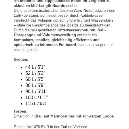
ein
breiteres und kippstabileres Board im Vergleich zu
aktuellen Mid-Length Boards
suchen.
Die charakteristische, aber dezente
Aero-Nose
reduziert den
Luftwiderstand, schneidet besser durch Kabbelwasser,
versteckt das Volumen optisch und erleichtert Wasserstarts
– ohne die Gesamtbalance des Boards zu beeinträchtigen.
Durch die neu gestalteten
Unterwasserkonturen, Rail-
Übergänge und Volumenverteilung
entsteht ein
kompaktes, stabiles, gleichzeitig effizientes und
spielerisch zu fahrendes Foilboard
, das ausgewogen und
vielseitig bleibt.
Größen:
44 L / 5'1"
52 L / 5'3"
60 L / 5'5"
80 L / 5'9"
90 L / 5'11"
100 L / 6'1"
115 L / 6'3"
Farben:
Erhältlich in
Blau auf Marmorsilber mit schwarzen Logos
.
Preise: ab 1470 EUR in der Carbon-Variante