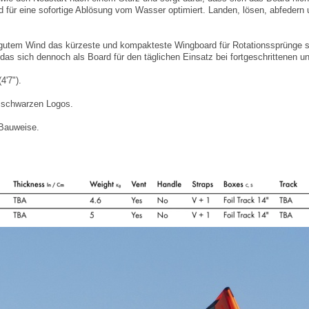
d für eine sofortige Ablösung vom Wasser optimiert. Landen, lösen, abfedern 
ei gutem Wind das kürzeste und kompakteste Wingboard für Rotationssprünge 
d das sich dennoch als Board für den täglichen Einsatz bei fortgeschrittenen u
4'7").
t schwarzen Logos.
Bauweise.