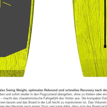
les Swing Weight, optimalen Rebound und schnelles Recovery nach d
en und sofort wieder in den Flugzustand übergehen, ohne zu kleben oder ein
– macht das charakteristische Fahrgefühl des Vortex aus. Die kompakte Out
ren lassen und das Board in der Luft leicht zu manövrieren ist. Das Volumen 
 sowie den Neustart nach einem Sturz und sorgt dafür, dass sich das Board nic