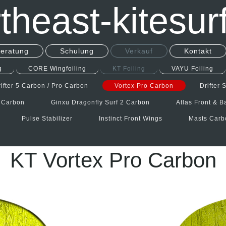
theast-kitesur
eratung
Schulung
Verkauf
Kontakt
g
CORE Wingfoiling
KT Foiling
VAYU Foiling
ifter 5 Carbon / Pro Carbon
Vortex Pro Carbon
Drifter
o Carbon
Ginxu Dragonfly Surf 2 Carbon
Atlas Front & 
Pulse Stabilizer
Instinct Front Wings
Masts Carb
KT Vortex Pro Carbon